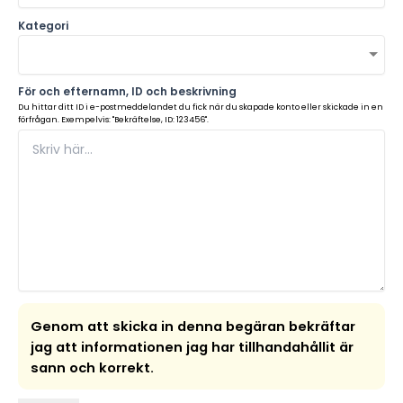
Kategori
För och efternamn, ID och beskrivning
Du hittar ditt ID i e-postmeddelandet du fick när du skapade konto eller skickade in en
förfrågan. Exempelvis: "Bekräftelse, ID: 123456".
Genom att skicka in denna begäran bekräftar
jag att informationen jag har tillhandahållit är
sann och korrekt.