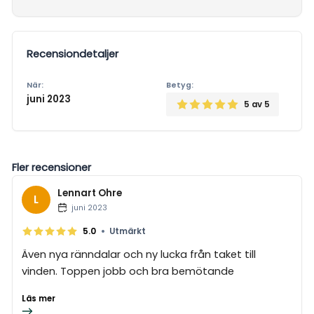
Recensiondetaljer
När:
Betyg:
juni 2023
5
av 5
Fler recensioner
Lennart Ohre
L
juni 2023
•
5.0
Utmärkt
Även nya ränndalar och ny lucka från taket till
vinden. Toppen jobb och bra bemötande
Läs mer