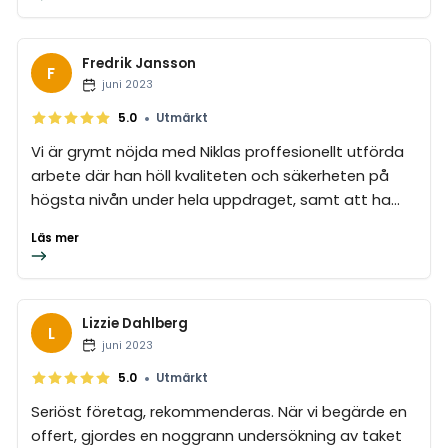
Fredrik Jansson
F
juni 2023
•
5.0
Utmärkt
Vi är grymt nöjda med Niklas proffesionellt utförda
arbete där han höll kvaliteten och säkerheten på
högsta nivån under hela uppdraget, samt att ha...
Läs mer
Lizzie Dahlberg
L
juni 2023
•
5.0
Utmärkt
Seriöst företag, rekommenderas. När vi begärde en
offert, gjordes en noggrann undersökning av taket