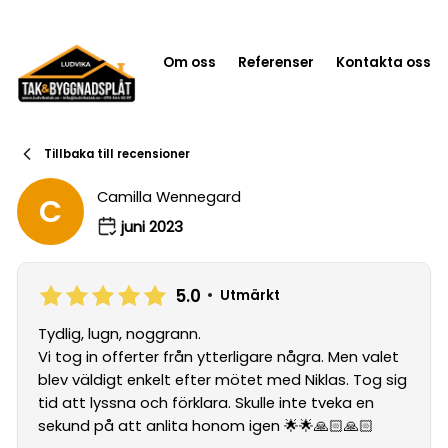
Om oss
Referenser
Kontakta oss
Tillbaka till recensioner
Camilla Wennegard
C
juni 2023
5.0
•
Utmärkt
Tydlig, lugn, noggrann.
Vi tog in offerter från ytterligare några. Men valet
blev väldigt enkelt efter mötet med Niklas. Tog sig
tid att lyssna och förklara. Skulle inte tveka en
sekund på att anlita honom igen 🌟🌟🙏🏻🙏🏻